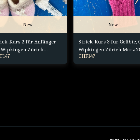
New
New
rick-Kurs 2 für Anfänger
Strick-Kurs 3 für Geübte, 
 Wipkingen Zürich
Wipkingen Zürich März 2
F
147
CHF
147
N/FEB 2026