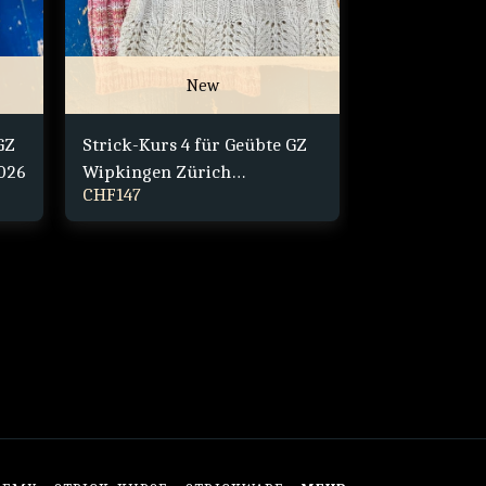
New
GZ
Strick-Kurs 4 für Geübte GZ
Handtuch Ba
026
Wipkingen Zürich
blau-weiss-pi
CHF
147
CHF
49.00
MÄRZ/APRIL 2026