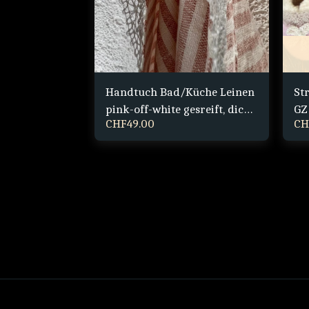
dschuhe
Handtuch Bad/Küche Leinen
St
wolle dick XS
pink-off-white gesreift, dicke
GZ
CHF
49.00
CH
Qualität
JA